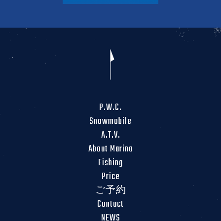
P.W.C.
Snowmobile
A.T.V.
About Marina
Fishing
Price
ご予約
Contact
NEWS