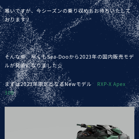
寒いですが、今シーズンの乗り収めもお待ちいたして
おります！
そんな中、早くもSea-Dooから2023年の国内販売モデ
ルが発表になりました☆
まずは2023年限定となるNewモデル
RXP-X Apex
300