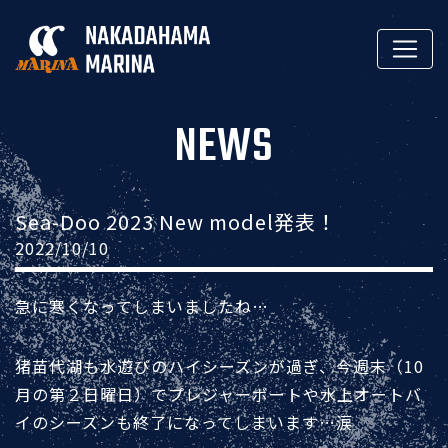
NEWS
Sea-Doo 2023 New model発表！
2022/10/10
急に寒くなってしまいましたね…
猪苗代湖も水遊びのハイシーズンが過ぎ、今週末（10
月の第２日曜日）でプレジャーボートや水上オートバ
イのシーズンも終了になってしまいます…涙