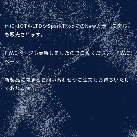
他にはGTX-LTDやSparkTrixxでのNewカラーモデル
も販売されます。
P.W.Cページも更新しましたのでご覧ください。
P.W.C
ページ
新製品に関するお問い合わせやご注文もお待ちいたし
ております！