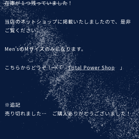
在庫が１つ残っていました
！
当店のネットショップに掲載いたしましたので、是非
ご覧ください。
Men’sのMサイズのみになります。
こちらからどうぞ！→「
Total Power Shop
」
※追記
売り切れました… ご購入ありがとうございました！