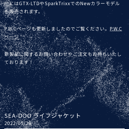
他にはGTX-LTDやSparkTrixxでのNewカラーモデル
も販売されます。
P.W.Cページも更新しましたのでご覧ください。
P.W.C
ページ
新製品に関するお問い合わせやご注文もお待ちいたし
ております！
SEA-DOO ライフジャケット
2022/05/29